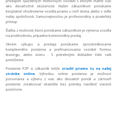
predajom ojazdených motorových vozidiel s ktorými máme viac
ako desaťročné skúsenosti. Našim zákazníkom ponúkame
bezplatné ohodnotenie vozidla priamo u nich doma, alebo v sídle
našej spoločnosti. Samozrejmosťou je profesionálny a priateľský
prístup.
Ďalšia z možností, ktorú ponúkame zákazníkom je výmena vozidla
na protihodnotu, prípadne komisionálny predaj.
Okrem výkupu a predaja ponúkame sprostredkovanie
komplexného poistenia a prefinancovania vozidiel formou
leasingu, alebo úveru . S potrebnými dokladmi Vám radi
pomôžeme.
Poistenie PZP si zákazník môže
zriadiť priamo tu na našej
stránke online
. Výhodou online poistenia je možnosť
porovnania a výberu z viac ako desiatich ponúk a zároveň
poistenie zrealizovať okamžite bez potreby navštíviť viaceré
poisťovne.