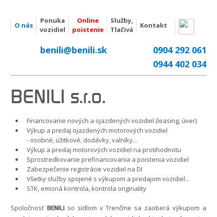
Ponuka
Online
Služby,
O nás
Kontakt
vozidiel
poistenie
Tlačivá
benili@benili.sk
0904 292 061
0944 402 034
BENILI s.r.o.
Financovanie nových a ojazdených vozidiel (leasing, úver)
Výkup a predaj ojazdených motorových vozidiel
- osobné, úžitkové, dodávky, valníky...
Výkup a predaj motorových vozidiel na protihodnotu
Sprostredkovanie prefinancovania a poistenia vozidiel
Zabezpečenie registrácie vozidiel na DI
Všetky služby spojené s výkupom a predajom vozidiel...
STK, emisná kontrola, kontrola originality
Spoločnosť
so sídlom v Trenčíne sa zaoberá výkupom a
BENILI